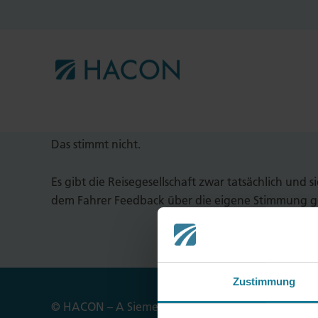
"Die West Japan Railway Company
Emotionen der Fahrgäste erfasst.
Das stimmt nicht.
Es gibt die Reisegesellschaft zwar tatsächlich und
dem Fahrer Feedback über die eigene Stimmung geb
Zustimmung
© HACON – A Siemens Company
Impressum
Da