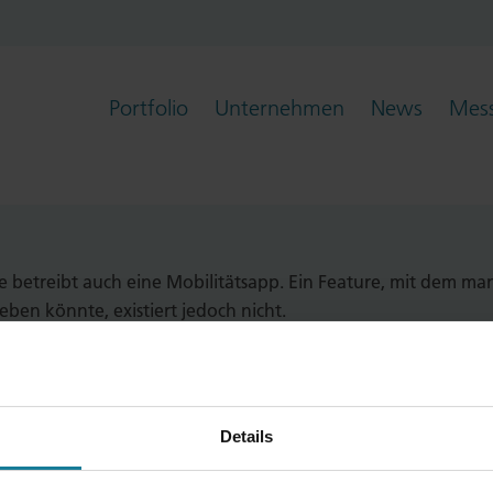
Portfolio
Unternehmen
News
Mess
 hat in ihrer App ein Feedback-Dashbo
"
 sie betreibt auch eine Mobilitätsapp. Ein Feature, mit dem 
en könnte, existiert jedoch nicht.
Details
tenschutz
Cookie Einstellungen