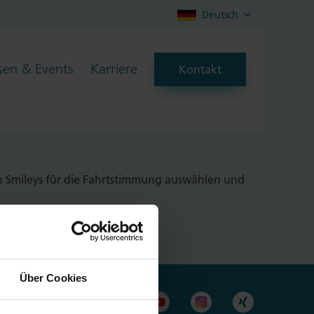
Deutsch
en & Events
Karriere
Kontakt
ard eingebaut, das die
man Smileys für die Fahrtstimmung auswählen und
Über Cookies