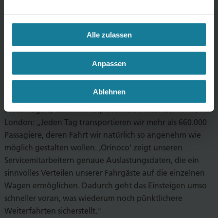
Relevanz für den Empfänger. So haben die
Stationsmitarbeiter jederzeit einen umfangreichen
Echtzeit-Überblick über den Londoner Schienenverkehr
Alle zulassen
und können die Informationen unverzüglich an die
Fahrgäste weitergeben. Neben Verspätungen werden
Anpassen
auch stationsspezifische HAFAS.info-Nachrichten an die
App verschickt, z.B., wenn ein Fahrstuhl außer Betrieb ist.
Ablehnen
Stella Rogers, Customer Experience Director bei Arriva Rail
London: „Jeden Tag transportieren wir mehr als 660.000
Passagiere, deren Fahrt wir natürlich so angenehm wie
möglich gestalten wollen. ‚Orinoco' zeigt unseren
Servicemitarbeitern genaue Auslastungsdaten, die ein
sinnvolles Verteilen unserer Fahrgäste auf die einzelnen
Wagen ermöglichen. Dadurch geht das Einsteigen umso
schneller voran, was wiederum noch pünktlichere
Weiterfahrten sicherstellt."