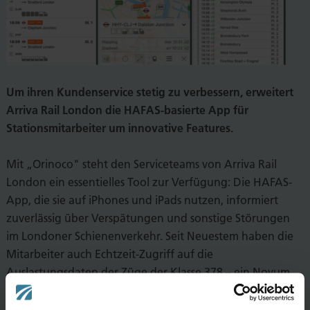
Um ihren Kundenservice stetig zu verbessern, erweitert
Arriva Rail London die HAFAS-basierte App für
Stationsmitarbeiter um innovative Features.
Mit „Orinoco" steht den Serviceteams von Arriva Rail
London ein essentielles Tool zur Verfügung: Die HAFAS-
App, die sie auf iPhones und iPads nutzen, informiert
zuverlässig über Verspätungen und sonstige Störungen
im Londoner Schienenverkehr. Seit Neuestem haben die
Mitarbeiter auch Echtzeit-Zugriff auf die
Auslastungsdaten der Züge der Klasse 378 – ein Novum
auf dem britischen Markt.