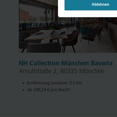
Ablehnen
NH Collection München Bavaria
Arnulfstraße 2, 80335 München
Entfernung Location: 5,1 km
ab 240,24 € pro Nacht