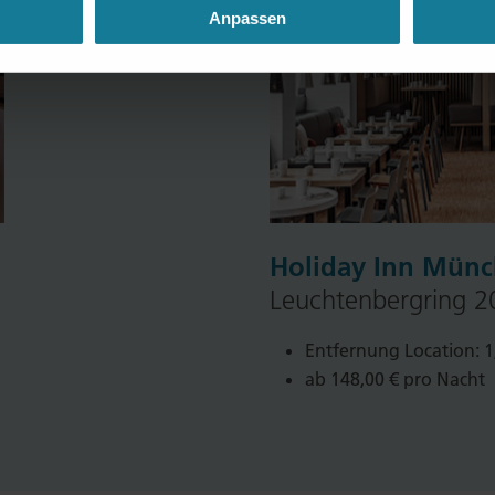
Anpassen
Holiday Inn Münc
Leuchtenbergring 
Entfernung Location: 1
ab 148,00 € pro Nacht