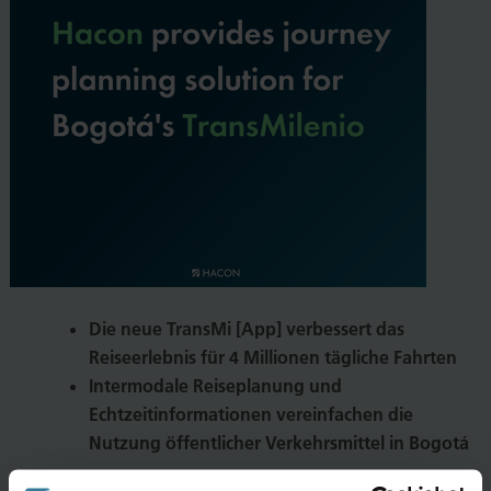
Die neue TransMi [App] verbessert das
Reiseerlebnis für 4 Millionen tägliche Fahrten
Intermodale Reiseplanung und
Echtzeitinformationen vereinfachen die
Nutzung öffentlicher Verkehrsmittel in Bogotá