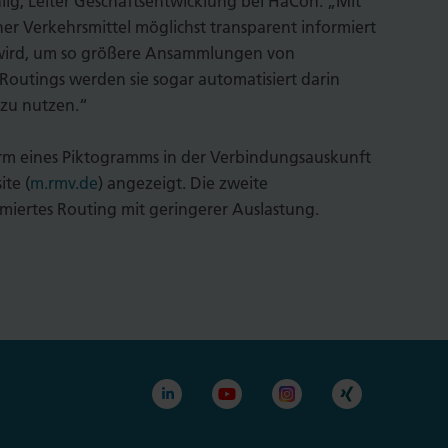
ig, Leiter Geschäftsentwicklung bei HaCon. „Mit
her Verkehrsmittel möglichst transparent informiert
n wird, um so größere Ansammlungen von
outings werden sie sogar automatisiert darin
 zu nutzen.“
rm eines Piktogramms in der Verbindungsauskunft
te (
m.rmv.de
) angezeigt. Die zweite
iertes Routing mit geringerer Auslastung.