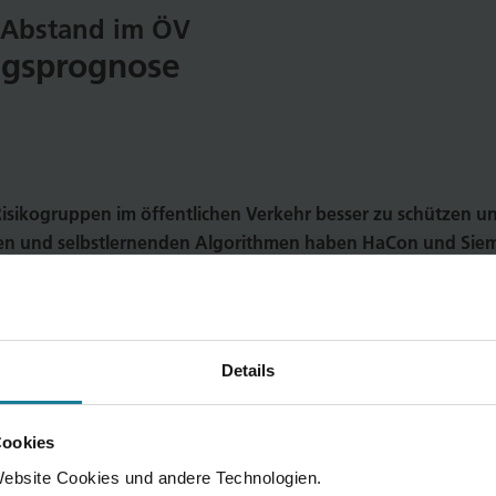
n Abstand im ÖV
ngsprognose
Risikogruppen im öffentlichen Verkehr besser zu schützen un
en und selbstlernenden Algorithmen haben HaCon und Sieme
beim Rhein-Main-Verkehrsverbund (RMV) zum Einsatz kommt.
bsite
m.rmv.de
planen, können ab sofort die geschätzte Fahrz
iche Belegung als hoch angezeigt wird, werden automatisch 
Details
artner des RMV hat HaCon gemeinsam mit
Siemens Mobility
di
Cookies
Leitgedanke des Projekts war und ist, das Vertrauen in d
ebsite Cookies und andere Technologien.