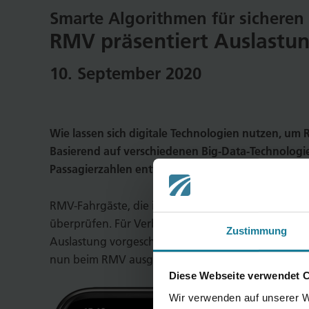
Smarte Algorithmen für sichere
RMV präsentiert Auslastu
10. September 2020
Wie lassen sich digitale Technologien nutzen, um 
Basierend auf verschiedenen Big-Data-Technologi
Passagierzahlen entwickelt, die seit September 
RMV-Fahrgäste, die ihre Reise über die mobile We
überprüfen. Für Verbindungen, deren voraussichtl
Zustimmung
Auslastung vorgeschlagen. Als technologischer P
nun beim RMV ausgerollt.
Diese Webseite verwendet 
Wir verwenden auf unserer W