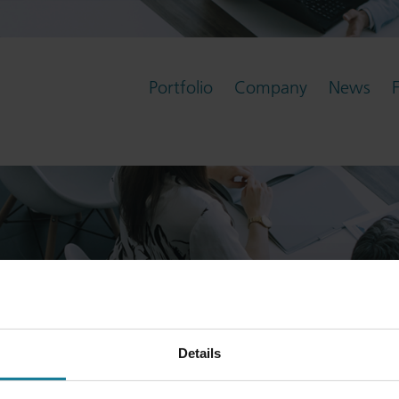
Portfolio
Company
News
Details
y Notice
Cookie Settings