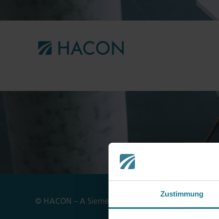
Zustimmung
© HACON – A Siemens Company
Imprint
Privac